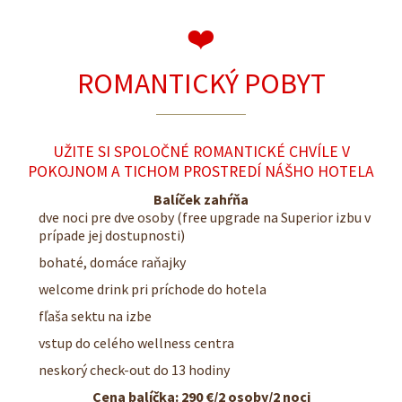
GALÉRIA
❤️
KONTAKT
REZERVOVAŤ
ROMANTICKÝ POBYT
UŽITE SI SPOLOČNÉ ROMANTICKÉ CHVÍLE V
POKOJNOM A TICHOM PROSTREDÍ NÁŠHO HOTELA
Balíček zahŕňa
dve noci pre dve osoby (free upgrade na Superior izbu v
prípade jej dostupnosti)
bohaté, domáce raňajky
welcome drink pri príchode do hotela
fľaša sektu na izbe
vstup do celého wellness centra
neskorý check-out do 13 hodiny
Cena balíčka: 290 €/2 osoby/2 noci