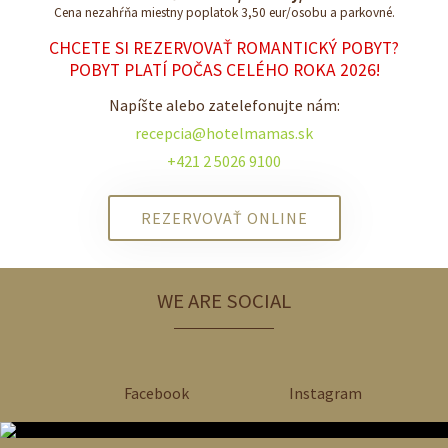
Cena nezahŕňa miestny poplatok 3,50 eur/osobu a parkovné.
CHCETE SI REZERVOVAŤ ROMANTICKÝ POBYT?
POBYT PLATÍ POČAS CELÉHO ROKA 2026!
Napíšte alebo zatelefonujte nám:
recepcia@hotelmamas.sk
+421 2 5026 9100
REZERVOVAŤ ONLINE
WE ARE SOCIAL
Facebook
Instagram