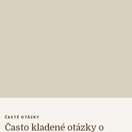
GALÉRIA
KONTAKT
REZERVOVAŤ
ČASTÉ OTÁZKY
Často kladené otázky o